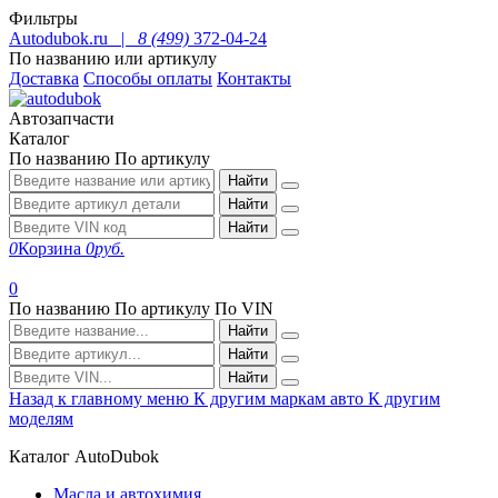
Фильтры
Autodubok.ru |
8 (499)
372-04-24
По названию или артикулу
Доставка
Способы оплаты
Контакты
Автозапчасти
Каталог
По названию
По артикулу
Найти
Найти
Найти
0
Корзина
0
руб.
0
По названию
По артикулу
По VIN
Найти
Найти
Найти
Назад к главному меню
К другим маркам авто
К другим
моделям
Каталог AutoDubok
Масла и автохимия