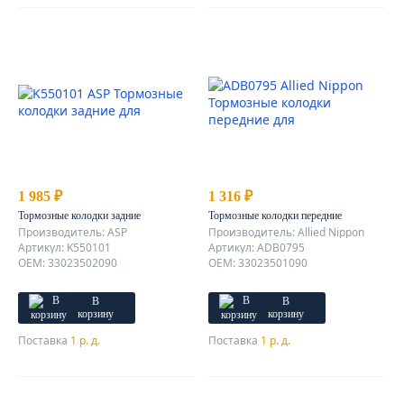
1 985 ₽
1 316 ₽
Тормозные колодки задние
Тормозные колодки передние
Производитель: ASP
Производитель: Allied Nippon
Артикул: K550101
Артикул: ADB0795
OEM: 33023502090
OEM: 33023501090
В
В
корзину
корзину
Поставка
1 р. д.
Поставка
1 р. д.