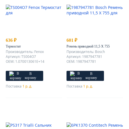
636 ₽
601 ₽
Термостат
Ремень приводной 11,5 X 755
Производитель: Fenox
Производитель: Bosch
Артикул: TS004O7
Артикул: 1987947781
OEM: 1.070013061E+14
OEM: 1987947781
В
В
корзину
корзину
Поставка
1 р. д.
Поставка
1 р. д.