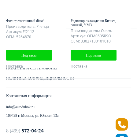
КОНТАКТЫ
КАРТА САЙТА
Фильтр топливный diesel
Радиатор охлаждения Бизнес,
паяный, УМЗ
Производитель: Pilenga
Производитель: O.e.m.
Артикул: FI2112
Артикул: OEM0505RSO
OEM: 5264870
Клиентам
OEM: 33027130101010
ДОСТАВКА ЗАКАЗА
Под заказ
Под заказ
КАК ОПЛАТИТЬ ЗАКАЗ
Поставка
Поставка
ГАРАНТИИ И СЕРТИФИКАТЫ
ПОЛИТИКА КОНФИДЕНЦИАЛЬНОСТИ
Контактная информация
info@autodubok.ru
109428 г. Москва, ул. Юности 13а
372-04-24
8 (499)