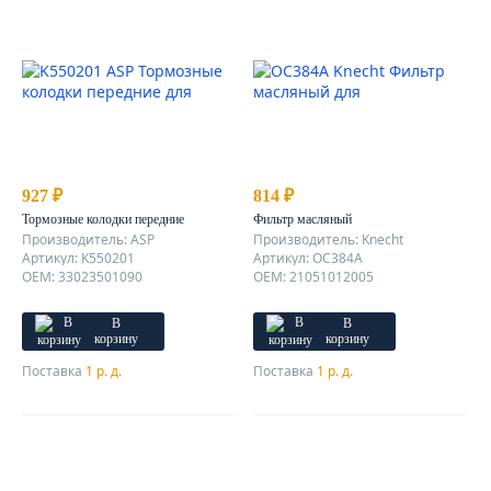
927 ₽
814 ₽
Тормозные колодки передние
Фильтр масляный
Производитель: ASP
Производитель: Knecht
Артикул: K550201
Артикул: OC384A
OEM: 33023501090
OEM: 21051012005
В
В
корзину
корзину
Поставка
1 р. д.
Поставка
1 р. д.