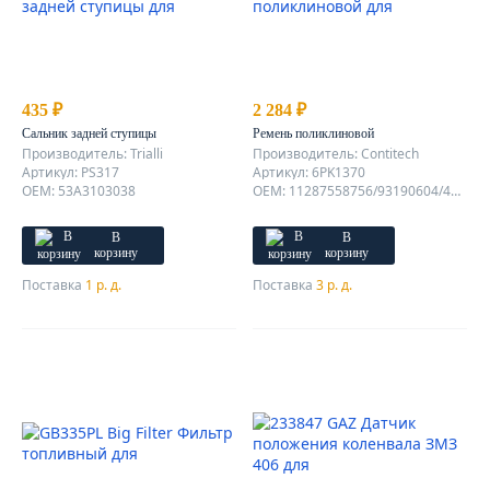
435 ₽
2 284 ₽
Сальник задней ступицы
Ремень поликлиновой
Производитель: Trialli
Производитель: Contitech
Артикул: PS317
Артикул: 6PK1370
OEM: 53A3103038
OEM: 11287558756/93190604/4663199/49180-73J00/93185361/49180-73J00
В
В
корзину
корзину
Поставка
1 р. д.
Поставка
3 р. д.