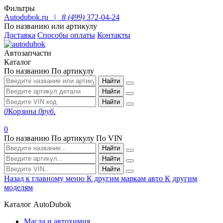
Фильтры
Autodubok.ru |
8 (499)
372-04-24
По названию или артикулу
Доставка
Способы оплаты
Контакты
Автозапчасти
Каталог
По названию
По артикулу
Найти
Найти
Найти
0
Корзина
0
руб.
0
По названию
По артикулу
По VIN
Найти
Найти
Найти
Назад к главному меню
К другим маркам авто
К другим
моделям
Каталог AutoDubok
Масла и автохимия