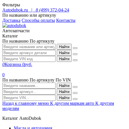
Фильтры
Autodubok.ru |
8 (499)
372-04-24
По названию или артикулу
Доставка
Способы оплаты
Контакты
Автозапчасти
Каталог
По названию
По артикулу
Найти
Найти
Найти
0
Корзина
0
руб.
0
По названию
По артикулу
По VIN
Найти
Найти
Найти
Назад к главному меню
К другим маркам авто
К другим
моделям
Каталог AutoDubok
Масла и автохимия