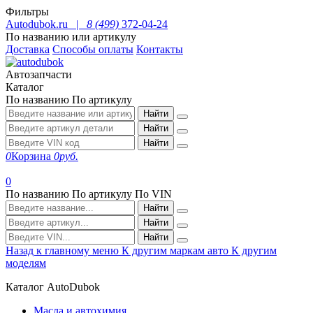
Фильтры
Autodubok.ru |
8 (499)
372-04-24
По названию или артикулу
Доставка
Способы оплаты
Контакты
Автозапчасти
Каталог
По названию
По артикулу
Найти
Найти
Найти
0
Корзина
0
руб.
0
По названию
По артикулу
По VIN
Найти
Найти
Найти
Назад к главному меню
К другим маркам авто
К другим
моделям
Каталог AutoDubok
Масла и автохимия