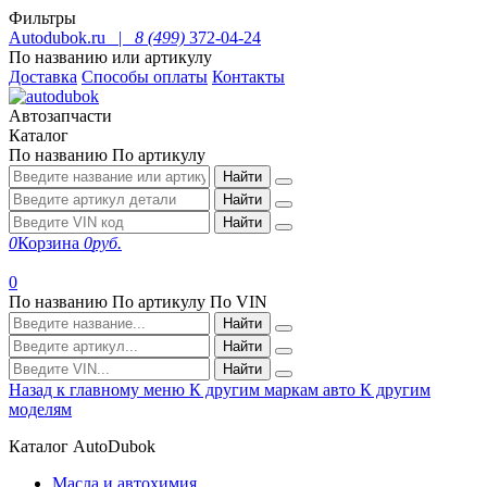
Фильтры
Autodubok.ru |
8 (499)
372-04-24
По названию или артикулу
Доставка
Способы оплаты
Контакты
Автозапчасти
Каталог
По названию
По артикулу
Найти
Найти
Найти
0
Корзина
0
руб.
0
По названию
По артикулу
По VIN
Найти
Найти
Найти
Назад к главному меню
К другим маркам авто
К другим
моделям
Каталог AutoDubok
Масла и автохимия