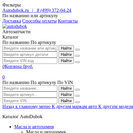
Фильтры
Autodubok.ru |
8 (499)
372-04-24
По названию или артикулу
Доставка
Способы оплаты
Контакты
Автозапчасти
Каталог
По названию
По артикулу
Найти
Найти
Найти
0
Корзина
0
руб.
0
По названию
По артикулу
По VIN
Найти
Найти
Найти
Назад к главному меню
К другим маркам авто
К другим модел
Каталог AutoDubok
Масла и автохимия
Масла и автохимия