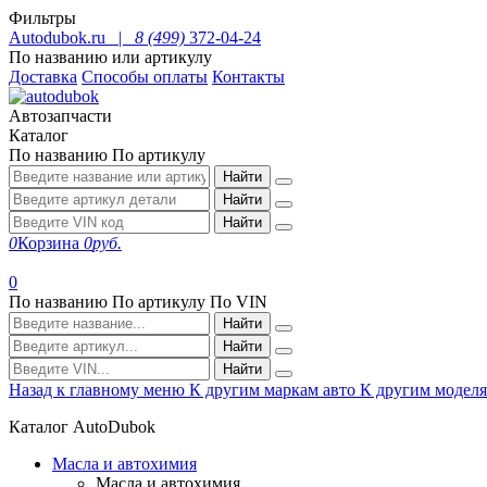
Фильтры
Autodubok.ru |
8 (499)
372-04-24
По названию или артикулу
Доставка
Способы оплаты
Контакты
Автозапчасти
Каталог
По названию
По артикулу
Найти
Найти
Найти
0
Корзина
0
руб.
0
По названию
По артикулу
По VIN
Найти
Найти
Найти
Назад к главному меню
К другим маркам авто
К другим модел
Каталог AutoDubok
Масла и автохимия
Масла и автохимия