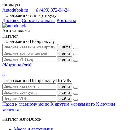
Фильтры
Autodubok.ru |
8 (499)
372-04-24
По названию или артикулу
Доставка
Способы оплаты
Контакты
Автозапчасти
Каталог
По названию
По артикулу
Найти
Найти
Найти
0
Корзина
0
руб.
0
По названию
По артикулу
По VIN
Найти
Найти
Найти
Назад к главному меню
К другим маркам авто
К другим
моделям
Каталог AutoDubok
Масла и автохимия