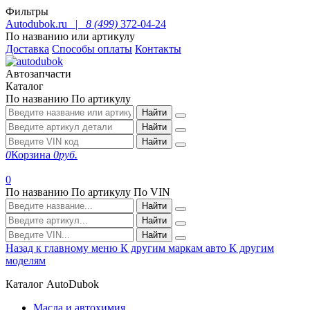
Фильтры
Autodubok.ru |
8 (499)
372-04-24
По названию или артикулу
Доставка
Способы оплаты
Контакты
Автозапчасти
Каталог
По названию
По артикулу
Найти
Найти
Найти
0
Корзина
0
руб.
0
По названию
По артикулу
По VIN
Найти
Найти
Найти
Назад к главному меню
К другим маркам авто
К другим
моделям
Каталог AutoDubok
Масла и автохимия