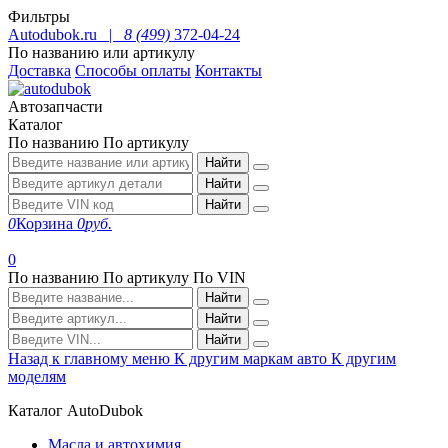
Фильтры
Autodubok.ru |
8 (499)
372-04-24
По названию или артикулу
Доставка
Способы оплаты
Контакты
Автозапчасти
Каталог
По названию
По артикулу
Найти
Найти
Найти
0
Корзина
0
руб.
0
По названию
По артикулу
По VIN
Найти
Найти
Найти
Назад к главному меню
К другим маркам авто
К другим
моделям
Каталог AutoDubok
Масла и автохимия