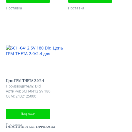
Поставка
Поставка
AutoDubok
О КОМПАНИИ
ОТЗЫВЫ КЛИЕНТОВ
КОНТАКТЫ
КАРТА САЙТА
Цепь ГРМ THETA 2.0/2.4
Производитель: Did
Артикул: SCH-0412 SV 180
OEM: 2432125000
Клиентам
ДОСТАВКА ЗАКАЗА
Под заказ
КАК ОПЛАТИТЬ ЗАКАЗ
Поставка
ГАРАНТИИ И СЕРТИФИКАТЫ