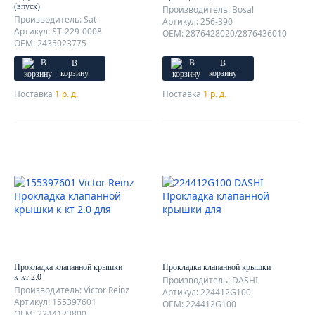
(впуск)
Производитель: Bosal
Производитель: Sat
Артикул: 256-390
Артикул: ST-229-0008
OEM: 2876428020/2876436010
OEM: 2435023775
В
В
корзину
корзину
Поставка
1 р. д.
Поставка
1 р. д.
Прокладка клапанной крышки
Прокладка клапанной крышки
к-кт 2.0
Производитель: DASHI
Производитель: Victor Reinz
Артикул: 224412G100
Артикул: 155397601
OEM: 224412G100
OEM: 2244123800