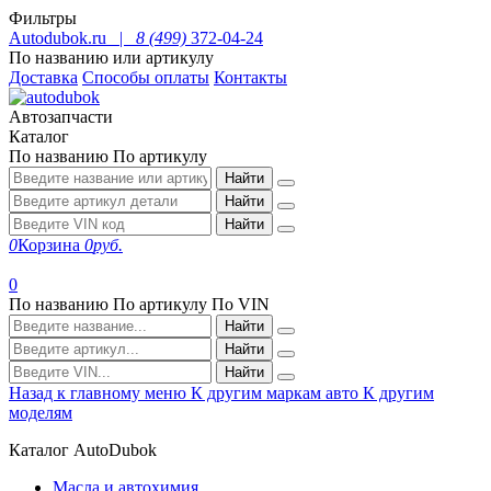
Фильтры
Autodubok.ru |
8 (499)
372-04-24
По названию или артикулу
Доставка
Способы оплаты
Контакты
Автозапчасти
Каталог
По названию
По артикулу
Найти
Найти
Найти
0
Корзина
0
руб.
0
По названию
По артикулу
По VIN
Найти
Найти
Найти
Назад к главному меню
К другим маркам авто
К другим
моделям
Каталог AutoDubok
Масла и автохимия