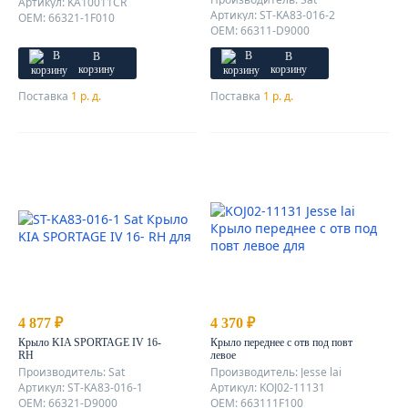
Артикул: KA10011CR
Артикул: ST-KA83-016-2
OEM: 66321-1F010
OEM: 66311-D9000
В
В
корзину
корзину
Поставка
1 р. д.
Поставка
1 р. д.
4 877 ₽
4 370 ₽
Крыло KIA SPORTAGE IV 16-
Крыло переднее с отв под повт
RH
левое
Производитель: Sat
Производитель: Jesse lai
Артикул: ST-KA83-016-1
Артикул: KOJ02-11131
OEM: 66321-D9000
OEM: 663111F100