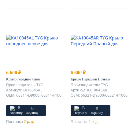
6 600 ₽
6 600 ₽
Крыло переднее левое
Крыло Передний Правый
Производитель: TYG
Производитель: TYG
Артикул: KA10045AL
Артикул: KA10045AR
OEM: 66311-D9000: 66311-F1000; 66311D9000
OEM: 66321-D9000/66321-F1000;66321D9000
В
В
корзину
корзину
Поставка
2 р. д.
Поставка
2 р. д.