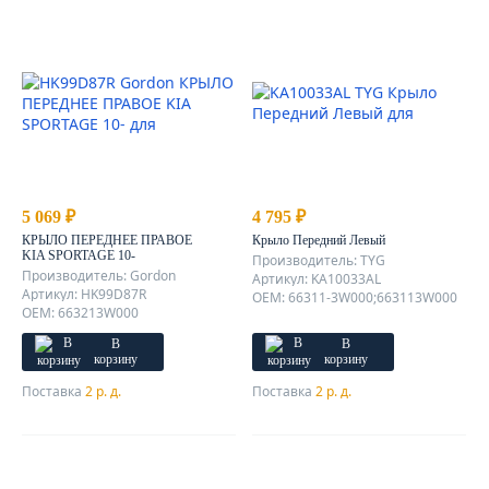
5 069 ₽
4 795 ₽
КРЫЛО ПЕРЕДНЕЕ ПРАВОЕ
Крыло Передний Левый
KIA SPORTAGE 10-
Производитель: TYG
Производитель: Gordon
Артикул: KA10033AL
Артикул: HK99D87R
OEM: 66311-3W000;663113W000
OEM: 663213W000
В
В
корзину
корзину
Поставка
2 р. д.
Поставка
2 р. д.