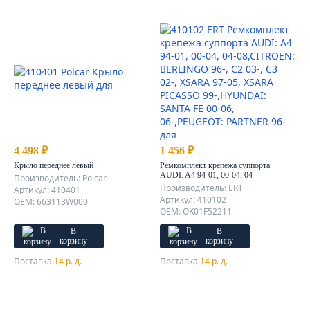
4 498 ₽
1 456 ₽
Крыло переднее левый
Ремкомплект крепежа суппорта
AUDI: A4 94-01, 00-04, 04-
Производитель: Polcar
08,CITROEN: BERLINGO 96-,
Производитель: ERT
Артикул: 410401
C2 03-, C3 02-, XSARA 97-05,
Артикул: 410102
OEM: 663113W000
XSARA PICASSO
OEM: OK01F52211
99-,HYUNDAI: SANTA FE 00-
06, 06-,PEUGEOT: PARTNER
В
В
96-
корзину
корзину
Поставка
14 р. д.
Поставка
14 р. д.