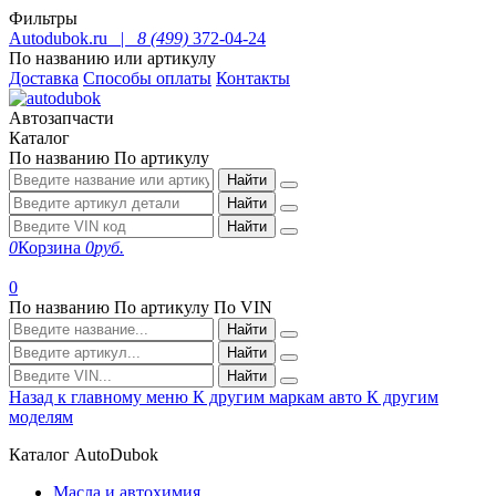
Фильтры
Autodubok.ru |
8 (499)
372-04-24
По названию или артикулу
Доставка
Способы оплаты
Контакты
Автозапчасти
Каталог
По названию
По артикулу
Найти
Найти
Найти
0
Корзина
0
руб.
0
По названию
По артикулу
По VIN
Найти
Найти
Найти
Назад к главному меню
К другим маркам авто
К другим
моделям
Каталог AutoDubok
Масла и автохимия