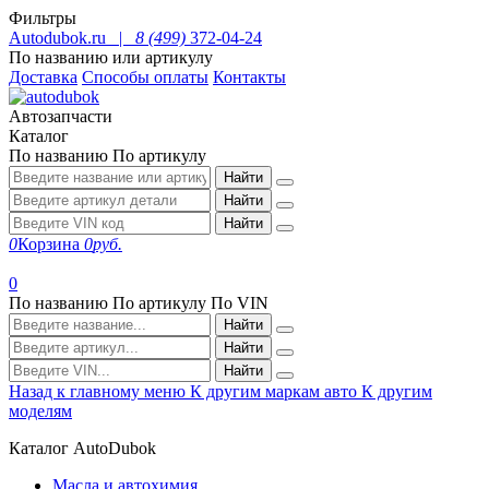
Фильтры
Autodubok.ru |
8 (499)
372-04-24
По названию или артикулу
Доставка
Способы оплаты
Контакты
Автозапчасти
Каталог
По названию
По артикулу
Найти
Найти
Найти
0
Корзина
0
руб.
0
По названию
По артикулу
По VIN
Найти
Найти
Найти
Назад к главному меню
К другим маркам авто
К другим
моделям
Каталог AutoDubok
Масла и автохимия