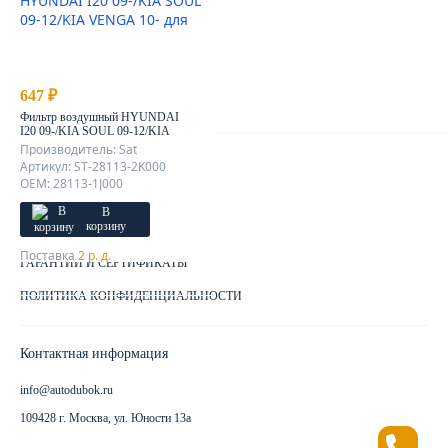
О КОМПАНИИ
ОТЗЫВЫ КЛИЕНТОВ
КОНТАКТЫ
647 ₽
КАРТА САЙТА
Фильтр воздушный HYUNDAI
I20 09-/KIA SOUL 09-12/KIA
VENGA 10-
Производитель: Sat
Клиентам
Артикул: ST-28113-2K000
OEM: 28113-1J000
ДОСТАВКА ЗАКАЗА
В
корзину
КАК ОПЛАТИТЬ ЗАКАЗ
Поставка
2 р. д.
ГАРАНТИИ И СЕРТИФИКАТЫ
ПОЛИТИКА КОНФИДЕНЦИАЛЬНОСТИ
Контактная информация
info@autodubok.ru
109428 г. Москва, ул. Юности 13а