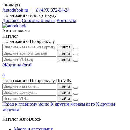
Фильтры
Autodubok.ru |
8 (499)
372-04-24
По названию или артикулу
Доставка
Способы оплаты
Контакты
Автозапчасти
Каталог
По названию
По артикулу
Найти
Найти
Найти
0
Корзина
0
руб.
0
По названию
По артикулу
По VIN
Найти
Найти
Найти
Назад к главному меню
К другим маркам авто
К другим
моделям
Каталог AutoDubok
Масла и автохимия