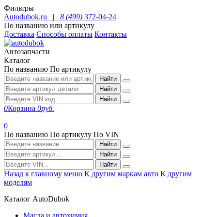
Фильтры
Autodubok.ru |
8 (499)
372-04-24
По названию или артикулу
Доставка
Способы оплаты
Контакты
Автозапчасти
Каталог
По названию
По артикулу
Найти
Найти
Найти
0
Корзина
0
руб.
0
По названию
По артикулу
По VIN
Найти
Найти
Найти
Назад к главному меню
К другим маркам авто
К другим
моделям
Каталог AutoDubok
Масла и автохимия