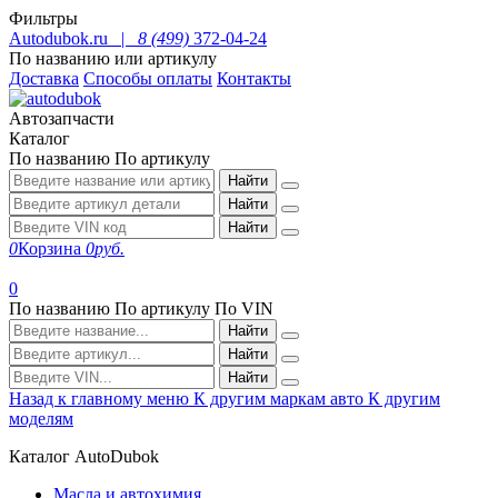
Фильтры
Autodubok.ru |
8 (499)
372-04-24
По названию или артикулу
Доставка
Способы оплаты
Контакты
Автозапчасти
Каталог
По названию
По артикулу
Найти
Найти
Найти
0
Корзина
0
руб.
0
По названию
По артикулу
По VIN
Найти
Найти
Найти
Назад к главному меню
К другим маркам авто
К другим
моделям
Каталог AutoDubok
Масла и автохимия