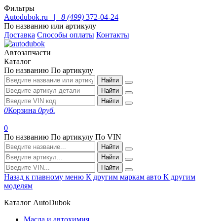
Фильтры
Autodubok.ru |
8 (499)
372-04-24
По названию или артикулу
Доставка
Способы оплаты
Контакты
Автозапчасти
Каталог
По названию
По артикулу
Найти
Найти
Найти
0
Корзина
0
руб.
0
По названию
По артикулу
По VIN
Найти
Найти
Найти
Назад к главному меню
К другим маркам авто
К другим
моделям
Каталог AutoDubok
Масла и автохимия