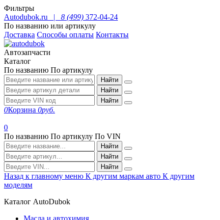
Фильтры
Autodubok.ru |
8 (499)
372-04-24
По названию или артикулу
Доставка
Способы оплаты
Контакты
Автозапчасти
Каталог
По названию
По артикулу
Найти
Найти
Найти
0
Корзина
0
руб.
0
По названию
По артикулу
По VIN
Найти
Найти
Найти
Назад к главному меню
К другим маркам авто
К другим
моделям
Каталог AutoDubok
Масла и автохимия