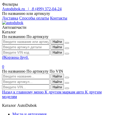
Фильтры
Autodubok.ru |
8 (499)
372-04-24
По названию или артикулу
Доставка
Способы оплаты
Контакты
Автозапчасти
Каталог
По названию
По артикулу
Найти
Найти
Найти
0
Корзина
0
руб.
0
По названию
По артикулу
По VIN
Найти
Найти
Найти
Назад к главному меню
К другим маркам авто
К другим
моделям
Каталог AutoDubok
Масла и автохимия