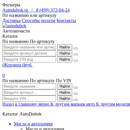
Фильтры
Autodubok.ru |
8 (499)
372-04-24
По названию или артикулу
Доставка
Способы оплаты
Контакты
Автозапчасти
Каталог
По названию
По артикулу
Найти
Найти
Найти
0
Корзина
0
руб.
0
По названию
По артикулу
По VIN
Найти
Найти
Найти
Назад к главному меню
К другим маркам авто
К другим модел
Каталог AutoDubok
Масла и автохимия
Масла и автохимия