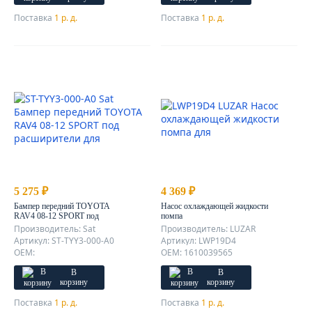
Поставка
1 р. д.
Поставка
1 р. д.
5 275 ₽
4 369 ₽
Бампер передний TOYOTA
Насос охлаждающей жидкости
RAV4 08-12 SPORT под
помпа
расширители
Производитель: Sat
Производитель: LUZAR
Артикул: ST-TYY3-000-A0
Артикул: LWP19D4
OEM:
OEM: 1610039565
В
В
корзину
корзину
Поставка
1 р. д.
Поставка
1 р. д.