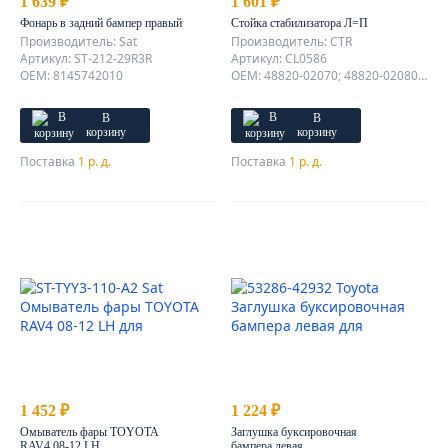
1 639 ₽
1 601 ₽
Фонарь в задний бампер правый
Стойка стабилизатора Л=П
Производитель: Sat
Производитель: CTR
Артикул: ST-212-29R3R
Артикул: CL0586
OEM: 8145742010
OEM: 48820-02070; 48820-02080; 48820-0R010; 48820-42030; 48820-47020; 48820-47030; 1014012763;
В
В
корзину
корзину
Поставка
1 р. д.
Поставка
1 р. д.
1 452 ₽
1 224 ₽
Омыватель фары TOYOTA
Заглушка буксировочная
RAV4 08-12 LH
бампера левая