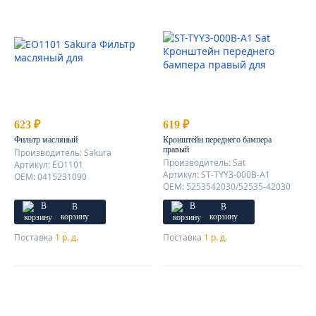
623 ₽
619 ₽
Фильтр масляный
Кронштейн переднего бампера
правый
Производитель: Sakura
Производитель: Sat
Артикул: EO1101
Артикул: ST-TYY3-000B-A1
OEM: 0415231090
OEM: 5253542030/52535-42030
В
В
корзину
корзину
Поставка
1 р. д.
Поставка
1 р. д.