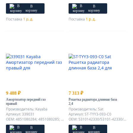
В
В
корзину
корзину
Поставка
1 р. д.
Поставка
1 р. д.
9 488 ₽
7 313 ₽
Амортизатор передний газ
Решетка радиатора длинная база
правый
2,4
Производитель: Kayaba
Производитель: Sat
Артикул: 339031
Артикул: ST-TYY3-093-C0
OEM: 4851080284; 4851080285; 4851080287;
OEM: 5310142330/53101-42330/53101-42270
В
В
корзину
корзину