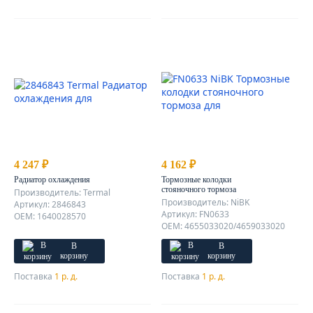
4 247 ₽
4 162 ₽
Радиатор охлаждения
Тормозные колодки
стояночного тормоза
Производитель: Termal
Производитель: NiBK
Артикул: 2846843
Артикул: FN0633
OEM: 1640028570
OEM: 4655033020/4659033020
В
В
корзину
корзину
Поставка
1 р. д.
Поставка
1 р. д.