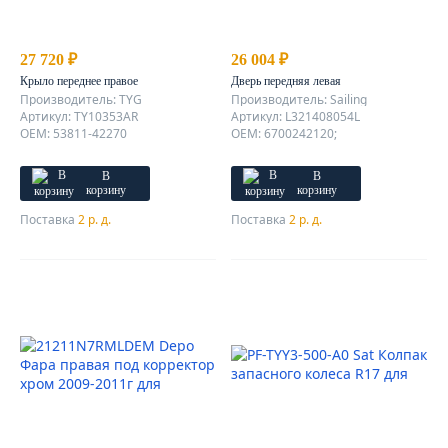
27 720 ₽
26 004 ₽
Крыло переднее правое
Дверь передняя левая
Производитель: TYG
Производитель: Sailing
Артикул: TY10353AR
Артикул: L321408054L
OEM: 53811-42270
OEM: 6700242120;
В
В
корзину
корзину
Поставка
2 р. д.
Поставка
2 р. д.