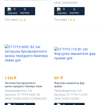
OEM: 5328542931
В
В
корзину
корзину
Поставка
1 р. д.
Поставка
1 р. д.
1 026 ₽
897 ₽
Заглушка буксировочного
Форсунка омывателя фар
крюка переднего бампера левая
правая
Производитель: Sat
Производитель: Sat
Артикул: ST-TYY3-000C-B2
Артикул: ST-TYY3-110-B1
OEM: 53286-42932 5328642932
OEM: 85207-42040