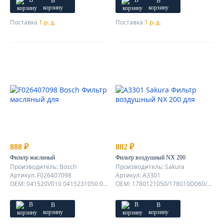
В
В
корзину
корзину
Поставка
1 р. д.
Поставка
1 р. д.
888 ₽
882 ₽
Фильтр масляный
Фильтр воздушный NX 200
Производитель: Bosch
Производитель: Sakura
Артикул: F026407098
Артикул: A3301
OEM: 041520V010 0415231050 0415231090 04152YZZA1 415231050
OEM: 1780121050/178010D060/178010T030
В
В
корзину
корзину