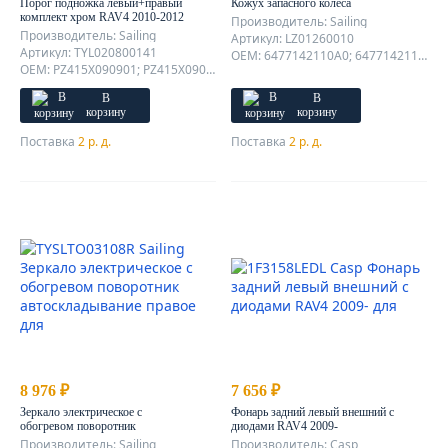
Порог подножка левый+правый
Кожух запасного колеса
комплект хром RAV4 2010-2012
Производитель: Sailing
Производитель: Sailing
Артикул: LZ01260010
Артикул: TYL020800141
OEM: 6477142110A0; 6477142110A1; 6477142110B0; 6477142110B1; 6477142110B2; 6477142110B3; 6477142110C0; 6477142110D0; 6477142110D1; 6477142110E0; 6477142110E1; 6477142110E2; 6477142110G0; 6477142110G1; 6477142110J0; 6477142110K0;
OEM: PZ415X090901; PZ415X090BZB; PZ415X090C01; PZ415X090CZB;
В
В
корзину
корзину
Поставка
2 р. д.
Поставка
2 р. д.
8 976 ₽
7 656 ₽
Зеркало электрическое с
Фонарь задний левый внешний с
обогревом поворотник
диодами RAV4 2009-
автоскладывание правое
Производитель: Sailing
Производитель: Casp