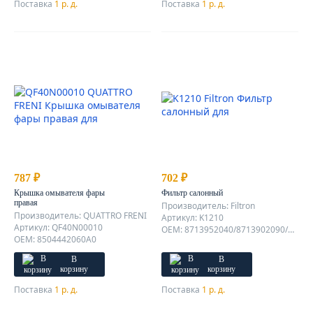
Поставка
1 р. д.
Поставка
1 р. д.
787 ₽
702 ₽
Крышка омывателя фары
Фильтр салонный
правая
Производитель: Filtron
Производитель: QUATTRO FRENI
Артикул: K1210
Артикул: QF40N00010
OEM: 8713952040/8713902090/8713930040/871390D070/8713952020/8713902020
OEM: 8504442060A0
В
В
корзину
корзину
Поставка
1 р. д.
Поставка
1 р. д.