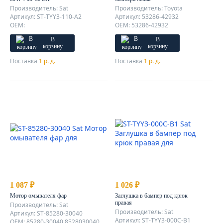
Производитель: Sat
Производитель: Toyota
Артикул: ST-TYY3-110-A2
Артикул: 53286-42932
OEM:
OEM: 53286-42932
В
В
корзину
корзину
Поставка
1 р. д.
Поставка
1 р. д.
1 087 ₽
1 026 ₽
Мотор омывателя фар
Заглушка в бампер под крюк
правая
Производитель: Sat
Производитель: Sat
Артикул: ST-85280-30040
Артикул: ST-TYY3-000C-B1
OEM: 85280-30040 8528030040