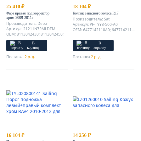
25 410 ₽
18 104 ₽
Фара правая под корректор
Колпак запасного колеса R17
хром 2009-2011г
Производитель: Sat
Производитель: Depo
Артикул: PF-TYY3-500-A0
Артикул: 21211N7RMLDEM
OEM: 6477142110A0; 6477142110A1; 6477142110B0; 6477142110B1; 6477142110B2; 6477142110B3; 6477142110C0; 6477142110D0; 6477142110D1; 6477142110E0; 6477142110E1; 6477142110E2; 6477142110G0; 6477142110G1; 6477142110J0; 6477142110K0
OEM: 8113042430; 8113042450;
В
В
корзину
корзину
Поставка
2 р. д.
Поставка
2 р. д.
16 104 ₽
14 256 ₽