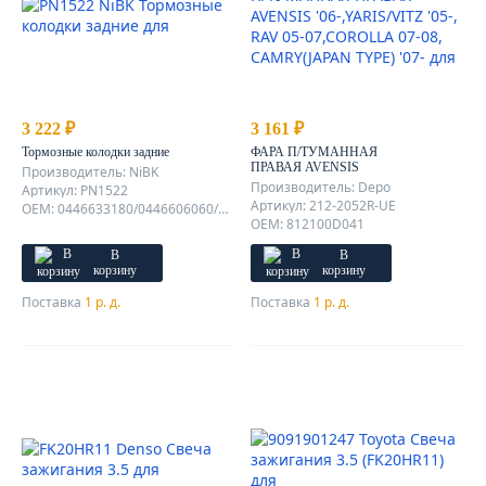
3 222 ₽
3 161 ₽
Тормозные колодки задние
ФАРА П/ТУМАННАЯ
ПРАВАЯ AVENSIS
Производитель: NiBK
'06-,YARIS/VITZ '05-, RAV 05-
Производитель: Depo
Артикул: PN1522
07,COROLLA 07-08,
Артикул: 212-2052R-UE
OEM: 0446633180/0446606060/0446606070/0446633200/0446642060
CAMRY(JAPAN TYPE) '07-
OEM: 812100D041
В
В
корзину
корзину
Поставка
1 р. д.
Поставка
1 р. д.