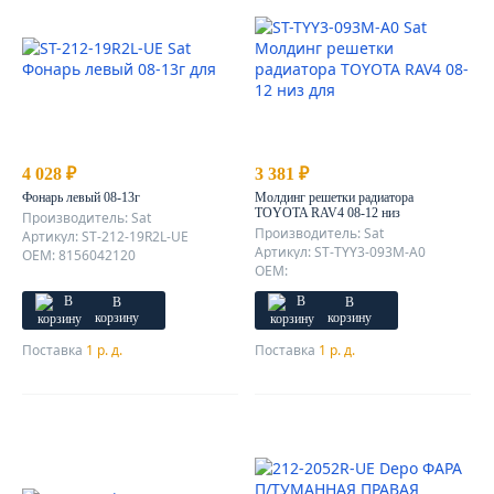
4 028 ₽
3 381 ₽
Фонарь левый 08-13г
Молдинг решетки радиатора
TOYOTA RAV4 08-12 низ
Производитель: Sat
Производитель: Sat
Артикул: ST-212-19R2L-UE
Артикул: ST-TYY3-093M-A0
OEM: 8156042120
OEM:
В
В
корзину
корзину
Поставка
1 р. д.
Поставка
1 р. д.