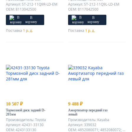
Артикул: ST-212-11Q9R-LD-EM
Артикул: ST-212-11Q9L-LD-EM
OEM: 8113042500
OEM: 8117042500
В
В
корзину
корзину
Поставка
1 р. д.
Поставка
1 р. д.
10 507 ₽
9 488 ₽
Тормозной диск задний D-
Амортизатор передний газ
281мм
левый
Производитель: Toyota
Производитель: Kayaba
Артикул: 42431-33130
Артикул: 339032
OEM: 4243133130
OEM: 4852080071; 4852080072; 4852080074;