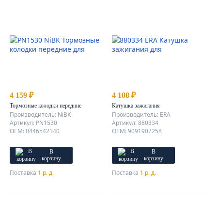
4 159 ₽
4 108 ₽
Тормозные колодки передние
Катушка зажигания
Производитель: NiBK
Производитель: ERA
Артикул: PN1530
Артикул: 880334
OEM: 0446542140
OEM: 9091902258
В
В
корзину
корзину
Поставка
1 р. д.
Поставка
1 р. д.