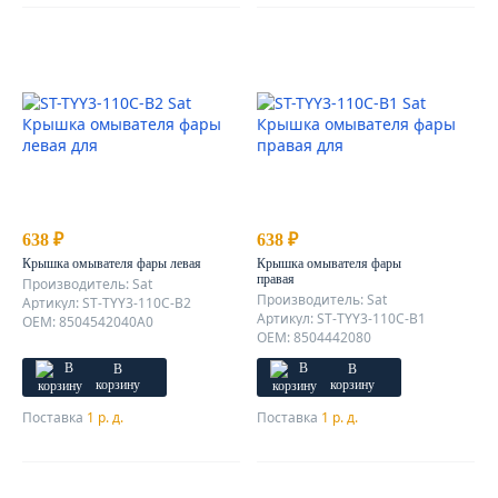
638 ₽
638 ₽
Крышка омывателя фары левая
Крышка омывателя фары
правая
Производитель: Sat
Производитель: Sat
Артикул: ST-TYY3-110C-B2
Артикул: ST-TYY3-110C-B1
OEM: 8504542040A0
OEM: 8504442080
В
В
корзину
корзину
Поставка
1 р. д.
Поставка
1 р. д.