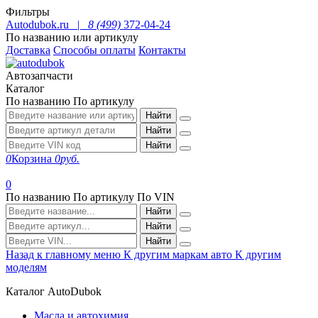
Фильтры
Autodubok.ru |
8 (499)
372-04-24
По названию или артикулу
Доставка
Способы оплаты
Контакты
Автозапчасти
Каталог
По названию
По артикулу
Найти
Найти
Найти
0
Корзина
0
руб.
0
По названию
По артикулу
По VIN
Найти
Найти
Найти
Назад к главному меню
К другим маркам авто
К другим
моделям
Каталог AutoDubok
Масла и автохимия