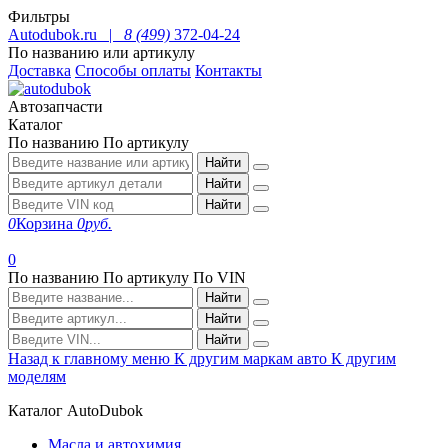
Фильтры
Autodubok.ru |
8 (499)
372-04-24
По названию или артикулу
Доставка
Способы оплаты
Контакты
Автозапчасти
Каталог
По названию
По артикулу
Найти
Найти
Найти
0
Корзина
0
руб.
0
По названию
По артикулу
По VIN
Найти
Найти
Найти
Назад к главному меню
К другим маркам авто
К другим
моделям
Каталог AutoDubok
Масла и автохимия