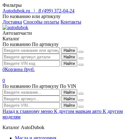
Фильтры
Autodubok.ru |
8 (499)
372-04-24
По названию или артикулу
Доставка
Способы оплаты
Контакты
Автозапчасти
Каталог
По названию
По артикулу
Найти
Найти
Найти
0
Корзина
0
руб.
0
По названию
По артикулу
По VIN
Найти
Найти
Найти
Назад к главному меню
К другим маркам авто
К другим
моделям
Каталог AutoDubok
Масла и автохимия