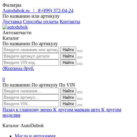
Фильтры
Autodubok.ru |
8 (499)
372-04-24
По названию или артикулу
Доставка
Способы оплаты
Контакты
Автозапчасти
Каталог
По названию
По артикулу
Найти
Найти
Найти
0
Корзина
0
руб.
0
По названию
По артикулу
По VIN
Найти
Найти
Найти
Назад к главному меню
К другим маркам авто
К другим
моделям
Каталог AutoDubok
Масла и автохимия