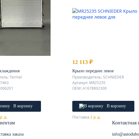
12 113 ₽
охлаждения
Крыло переднее левое
ель: Termal
Производитель: SCHNIEDER
17463
Артикул: MR25235
5006201
OEM: A1678802300
В корзину
В корзину
р. д.
Поставка
2 р. д.
иентам
Контактная
тавка заказа
info@autodubo