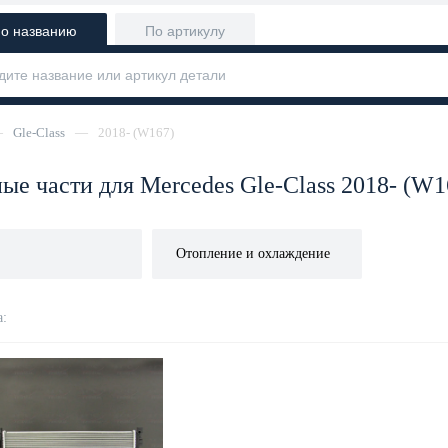
о названию
По артикулу
—
Gle-Class
—
2018- (W167)
ые части для Mercedes Gle-Class 2018- (W1
Отопление и охлаждение
: