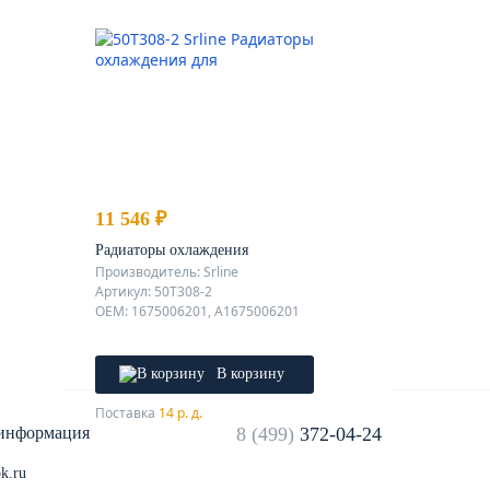
11 546 ₽
Радиаторы охлаждения
Производитель: Srline
Артикул: 50T308-2
OEM: 1675006201, A1675006201
В корзину
Поставка
14 р. д.
 информация
8 (499)
372-04-24
k.ru