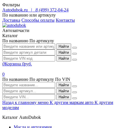
Фильтры
Autodubok.ru |
8 (499)
372-04-24
По названию или артикулу
Доставка
Способы оплаты
Контакты
Автозапчасти
Каталог
По названию
По артикулу
Найти
Найти
Найти
0
Корзина
0
руб.
0
По названию
По артикулу
По VIN
Найти
Найти
Найти
Назад к главному меню
К другим маркам авто
К другим
моделям
Каталог AutoDubok
Масла и автохимия