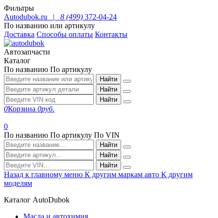
Фильтры
Autodubok.ru |
8 (499)
372-04-24
По названию или артикулу
Доставка
Способы оплаты
Контакты
Автозапчасти
Каталог
По названию
По артикулу
Найти
Найти
Найти
0
Корзина
0
руб.
0
По названию
По артикулу
По VIN
Найти
Найти
Найти
Назад к главному меню
К другим маркам авто
К другим
моделям
Каталог AutoDubok
Масла и автохимия