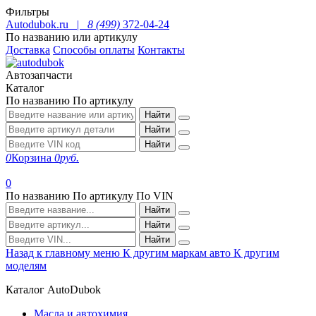
Фильтры
Autodubok.ru |
8 (499)
372-04-24
По названию или артикулу
Доставка
Способы оплаты
Контакты
Автозапчасти
Каталог
По названию
По артикулу
Найти
Найти
Найти
0
Корзина
0
руб.
0
По названию
По артикулу
По VIN
Найти
Найти
Найти
Назад к главному меню
К другим маркам авто
К другим
моделям
Каталог AutoDubok
Масла и автохимия