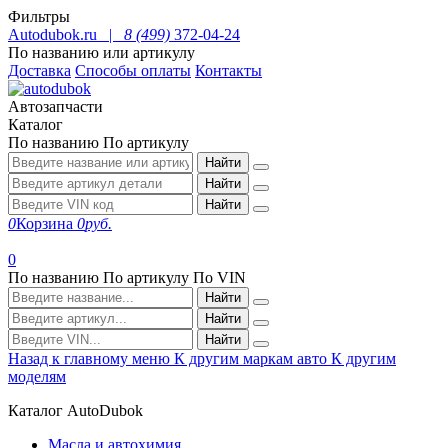
Фильтры
Autodubok.ru |
8 (499)
372-04-24
По названию или артикулу
Доставка
Способы оплаты
Контакты
Автозапчасти
Каталог
По названию
По артикулу
Найти
Найти
Найти
0
Корзина
0
руб.
0
По названию
По артикулу
По VIN
Найти
Найти
Найти
Назад к главному меню
К другим маркам авто
К другим
моделям
Каталог AutoDubok
Масла и автохимия