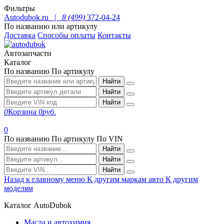
Фильтры
Autodubok.ru |
8 (499)
372-04-24
По названию или артикулу
Доставка
Способы оплаты
Контакты
Автозапчасти
Каталог
По названию
По артикулу
Найти
Найти
Найти
0
Корзина
0
руб.
0
По названию
По артикулу
По VIN
Найти
Найти
Найти
Назад к главному меню
К другим маркам авто
К другим
моделям
Каталог AutoDubok
Масла и автохимия