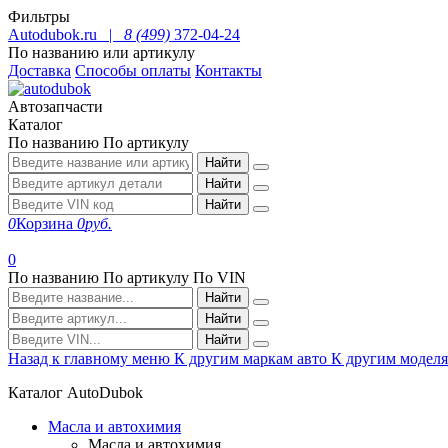
Фильтры
Autodubok.ru |
8 (499)
372-04-24
По названию или артикулу
Доставка
Способы оплаты
Контакты
Автозапчасти
Каталог
По названию
По артикулу
Найти
Найти
Найти
0
Корзина
0
руб.
0
По названию
По артикулу
По VIN
Найти
Найти
Найти
Назад к главному меню
К другим маркам авто
К другим модел
Каталог AutoDubok
Масла и автохимия
Масла и автохимия