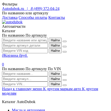
Фильтры
Autodubok.ru |
8 (499)
372-04-24
По названию или артикулу
Доставка
Способы оплаты
Контакты
Автозапчасти
Каталог
По названию
По артикулу
Найти
Найти
Найти
0
Корзина
0
руб.
0
По названию
По артикулу
По VIN
Найти
Найти
Найти
Назад к главному меню
К другим маркам авто
К другим
моделям
Каталог AutoDubok
Масла и автохимия