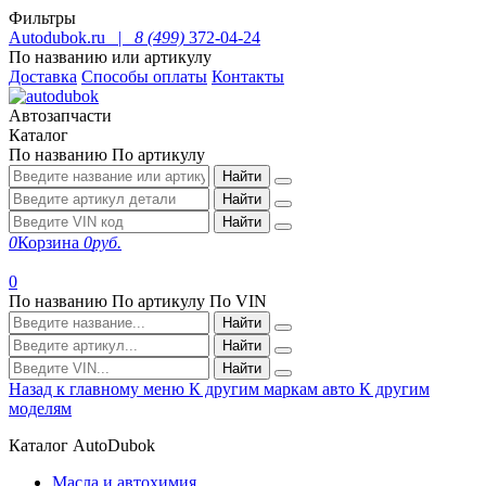
Фильтры
Autodubok.ru |
8 (499)
372-04-24
По названию или артикулу
Доставка
Способы оплаты
Контакты
Автозапчасти
Каталог
По названию
По артикулу
Найти
Найти
Найти
0
Корзина
0
руб.
0
По названию
По артикулу
По VIN
Найти
Найти
Найти
Назад к главному меню
К другим маркам авто
К другим
моделям
Каталог AutoDubok
Масла и автохимия