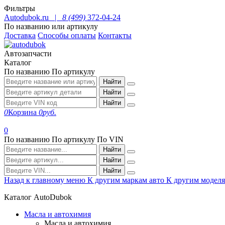
Фильтры
Autodubok.ru |
8 (499)
372-04-24
По названию или артикулу
Доставка
Способы оплаты
Контакты
Автозапчасти
Каталог
По названию
По артикулу
Найти
Найти
Найти
0
Корзина
0
руб.
0
По названию
По артикулу
По VIN
Найти
Найти
Найти
Назад к главному меню
К другим маркам авто
К другим модел
Каталог AutoDubok
Масла и автохимия
Масла и автохимия