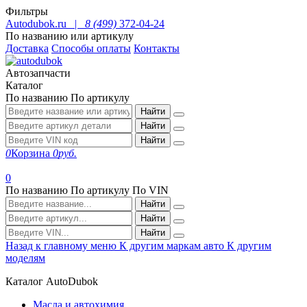
Фильтры
Autodubok.ru |
8 (499)
372-04-24
По названию или артикулу
Доставка
Способы оплаты
Контакты
Автозапчасти
Каталог
По названию
По артикулу
Найти
Найти
Найти
0
Корзина
0
руб.
0
По названию
По артикулу
По VIN
Найти
Найти
Найти
Назад к главному меню
К другим маркам авто
К другим
моделям
Каталог AutoDubok
Масла и автохимия