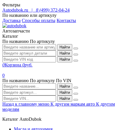
Фильтры
Autodubok.ru |
8 (499)
372-04-24
По названию или артикулу
Доставка
Способы оплаты
Контакты
Автозапчасти
Каталог
По названию
По артикулу
Найти
Найти
Найти
0
Корзина
0
руб.
0
По названию
По артикулу
По VIN
Найти
Найти
Найти
Назад к главному меню
К другим маркам авто
К другим
моделям
Каталог AutoDubok
Масла и автохимия