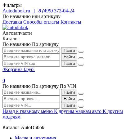
Фильтры
Autodubok.ru |
8 (499)
372-04-24
По названию или артикулу
Доставка
Способы оплаты
Контакты
Автозапчасти
Каталог
По названию
По артикулу
Найти
Найти
Найти
0
Корзина
0
руб.
0
По названию
По артикулу
По VIN
Найти
Найти
Найти
Назад к главному меню
К другим маркам авто
К другим
моделям
Каталог AutoDubok
Масла и автохимия