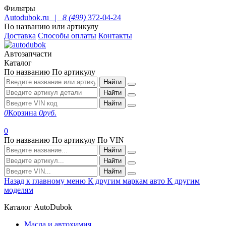
Фильтры
Autodubok.ru |
8 (499)
372-04-24
По названию или артикулу
Доставка
Способы оплаты
Контакты
Автозапчасти
Каталог
По названию
По артикулу
Найти
Найти
Найти
0
Корзина
0
руб.
0
По названию
По артикулу
По VIN
Найти
Найти
Найти
Назад к главному меню
К другим маркам авто
К другим
моделям
Каталог AutoDubok
Масла и автохимия