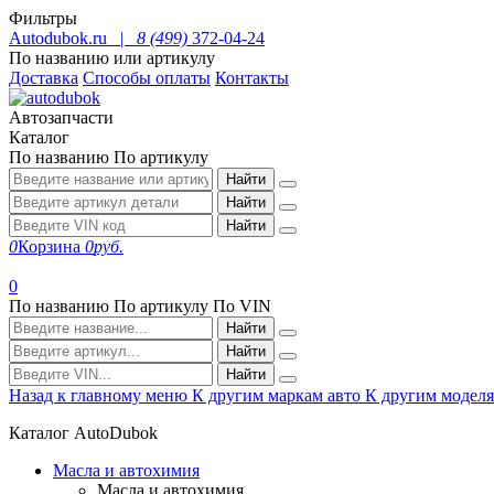
Фильтры
Autodubok.ru |
8 (499)
372-04-24
По названию или артикулу
Доставка
Способы оплаты
Контакты
Автозапчасти
Каталог
По названию
По артикулу
Найти
Найти
Найти
0
Корзина
0
руб.
0
По названию
По артикулу
По VIN
Найти
Найти
Найти
Назад к главному меню
К другим маркам авто
К другим модел
Каталог AutoDubok
Масла и автохимия
Масла и автохимия