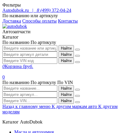
Фильтры
Autodubok.ru |
8 (499)
372-04-24
По названию или артикулу
Доставка
Способы оплаты
Контакты
Автозапчасти
Каталог
По названию
По артикулу
Найти
Найти
Найти
0
Корзина
0
руб.
0
По названию
По артикулу
По VIN
Найти
Найти
Найти
Назад к главному меню
К другим маркам авто
К другим
моделям
Каталог AutoDubok
Масла и автохимия