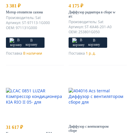
3 381 ₽
4 175 ₽
Мотор отопителя салона
Диффузор радиатора в сборе w
a/c
Производитель: Sat
Производитель: Sat
Артикул: ST-97113-1G000
Артикул: ST-KA46-201-A0
OEM: 971131G000
OEM: 253801G050
В
В
корзину
корзину
Поставка
В наличии
Поставка
1 р. д.
Диффузор c вентилятором
31 617 ₽
сборе