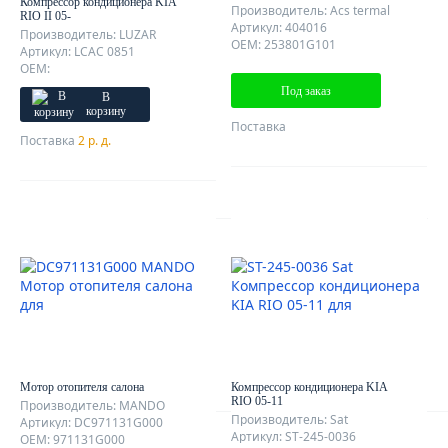
Компрессор кондиционера KIA
Производитель: Acs termal
RIO II 05-
Артикул: 404016
Производитель: LUZAR
OEM: 253801G101
Артикул: LCAC 0851
OEM:
Под заказ
В
корзину
Поставка
Поставка
2 р. д.
AutoDubok
О КОМПАНИИ
ОТЗЫВЫ КЛИЕНТОВ
КОНТАКТЫ
КАРТА САЙТА
Мотор отопителя салона
Компрессор кондиционера KIA
RIO 05-11
Производитель: MANDO
Производитель: Sat
Артикул: DC971131G000
Артикул: ST-245-0036
OEM: 971131G000
Клиентам