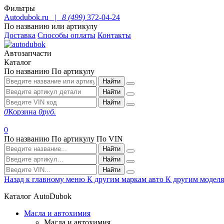
Фильтры
Autodubok.ru |
8 (499)
372-04-24
По названию или артикулу
Доставка
Способы оплаты
Контакты
Автозапчасти
Каталог
По названию
По артикулу
Найти
Найти
Найти
0
Корзина
0
руб.
0
По названию
По артикулу
По VIN
Найти
Найти
Найти
Назад к главному меню
К другим маркам авто
К другим модел
Каталог AutoDubok
Масла и автохимия
Масла и автохимия