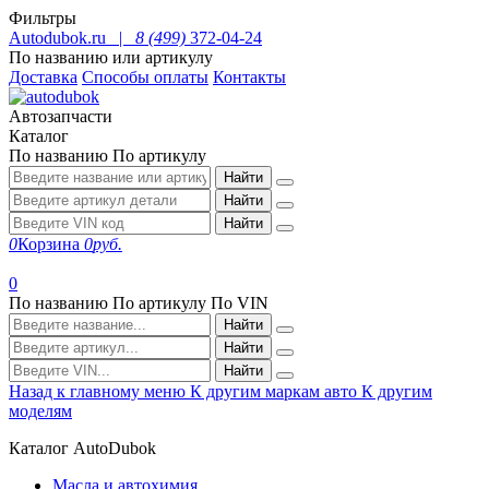
Фильтры
Autodubok.ru |
8 (499)
372-04-24
По названию или артикулу
Доставка
Способы оплаты
Контакты
Автозапчасти
Каталог
По названию
По артикулу
Найти
Найти
Найти
0
Корзина
0
руб.
0
По названию
По артикулу
По VIN
Найти
Найти
Найти
Назад к главному меню
К другим маркам авто
К другим
моделям
Каталог AutoDubok
Масла и автохимия