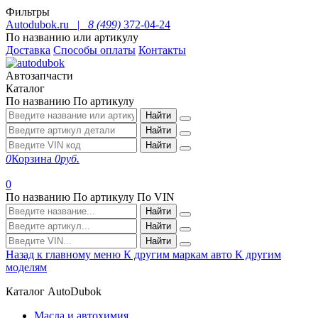
Фильтры
Autodubok.ru |
8 (499)
372-04-24
По названию или артикулу
Доставка
Способы оплаты
Контакты
Автозапчасти
Каталог
По названию
По артикулу
Найти
Найти
Найти
0
Корзина
0
руб.
0
По названию
По артикулу
По VIN
Найти
Найти
Найти
Назад к главному меню
К другим маркам авто
К другим
моделям
Каталог AutoDubok
Масла и автохимия