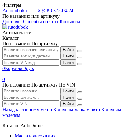
Фильтры
Autodubok.ru |
8 (499)
372-04-24
По названию или артикулу
Доставка
Способы оплаты
Контакты
Автозапчасти
Каталог
По названию
По артикулу
Найти
Найти
Найти
0
Корзина
0
руб.
0
По названию
По артикулу
По VIN
Найти
Найти
Найти
Назад к главному меню
К другим маркам авто
К другим
моделям
Каталог AutoDubok
Масла и автохимия